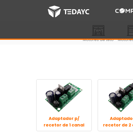
Motores de teto
Motores
Adaptador p/
Adaptador
recetor de 1 canal
recetor de 2