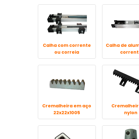
Calha com corrente
Calha de alum
ou correia
corren
Cremalheira em aço
Cremalhei
22x22x1005
nylon