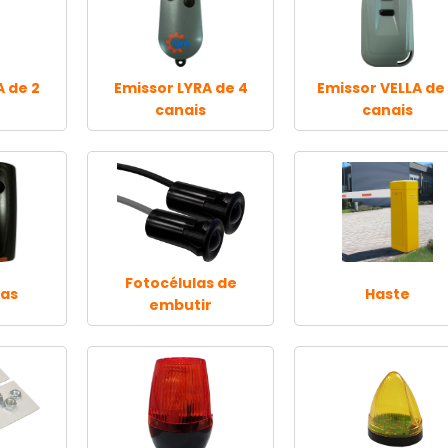
A de 2
Emissor LYRA de 4
Emissor VELLA de
canais
canais
Fotocélulas de
las
Haste
embutir