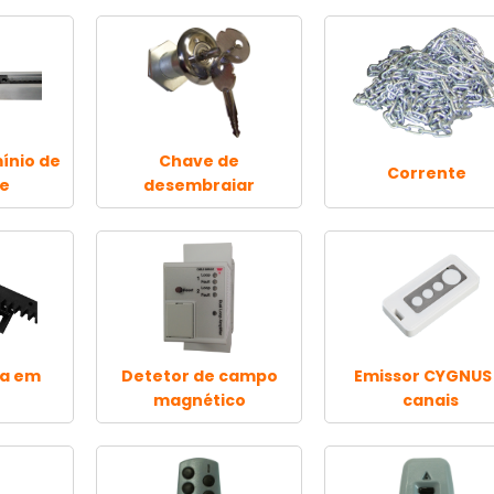
ínio de
Chave de
Corrente
te
desembraiar
ra em
Detetor de campo
Emissor CYGNUS
magnético
canais