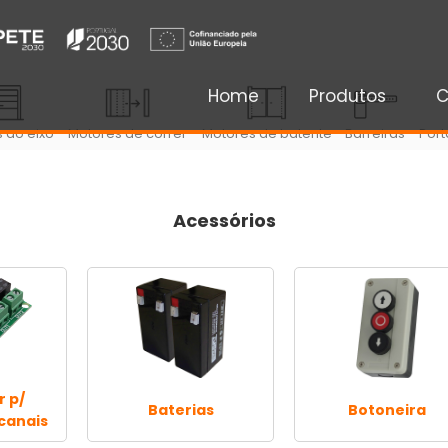
Home
Produtos
C
 ao eixo
Motores de correr
Motores de batente
Barreiras
Port
Acessórios
 p/
Baterias
Botoneira
 canais