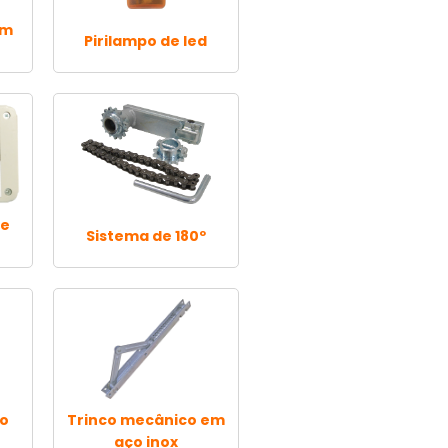
om
Pirilampo de led
de
Sistema de 180º
co
Trinco mecânico em
aço inox