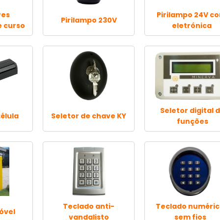
res
Pirilampo 24V c
Pirilampo 230V
 curso
eletrónica
Seletor digital 
élula
Seletor de chave KY
funções
Teclado anti-
Teclado numéri
óvel
vandalisto
sem fios