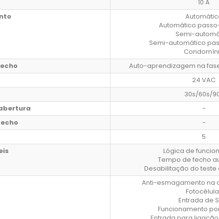
10 A
nto
Automátic
Automático passo
Semi-automá
Semi-automático pa
Condomín
fecho
Auto-aprendizagem na fas
24 VAC
30s/60s/9
abertura
-
fecho
-
5
eis
Lógica de funci
Tempo de fecho a
Desabilitação do teste 
Anti-esmagamento na a
Fotocélula
Entrada de 
Funcionamento po
Entrada para ligação