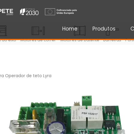
Home
Produtos
C
 ao eixo
Motores de correr
Motores de batente
Barreiras
Port
ra Operador de teto Lyra