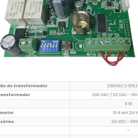
ão do transformador
230VAC (~10%)
transformador
230 VAC / 22 VAC - 100 
3 W
 motor
10 A em 24 
sórios
24 VDC - 50
-