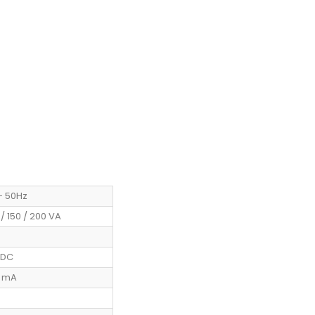
- 50Hz
/ 150 / 200 VA
VDC
0 mA