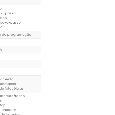
o
-a-passo
tico
sso-a-passo
io
e de programação
0s
onamento
utomático
de fotocélulas
bertura/fecho
s
Stop
r encoder
 de baterias