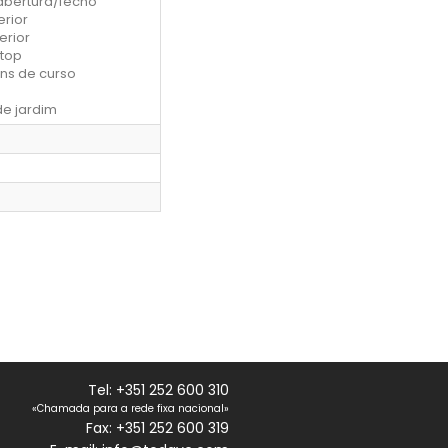
bertura/fecho
erior
erior
Stop
ins de curso
de jardim
Tel: +351 252 600 310
«Chamada para a rede fixa nacional»
Fax: +351 252 600 319