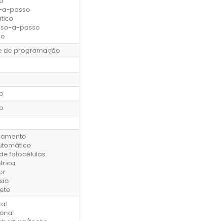
o
-a-passo
tico
sso-a-passo
io
e de programação
o
o
onamento
utomático
de fotocélulas
trica
or
sia
ete
tal
onal