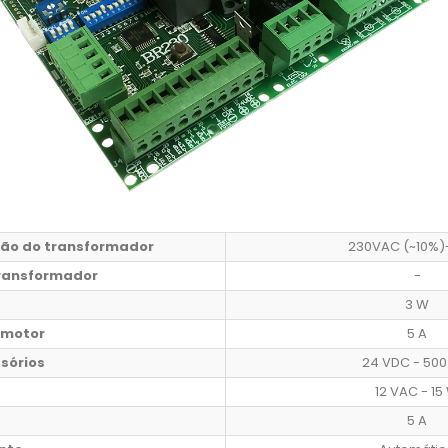
ão do transformador
230VAC (~10%)
transformador
-
3 W
 motor
5 A
sórios
24 VDC - 50
12 VAC - 15
5 A