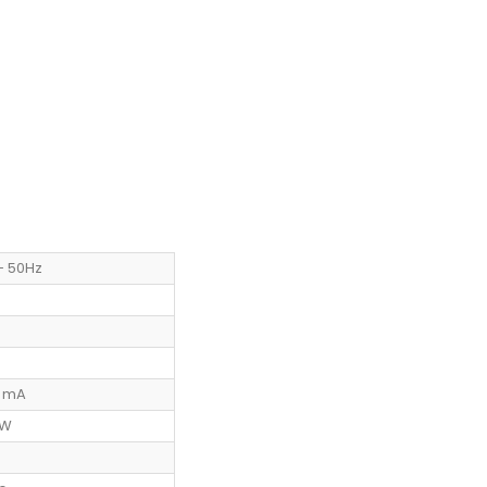
- 50Hz
0 mA
 W