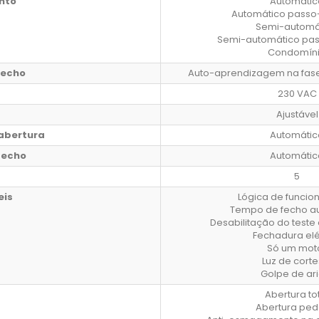
nto
Automátic
Automático passo
Semi-automá
Semi-automático pa
Condomín
fecho
Auto-aprendizagem na fas
230 VAC
Ajustável
abertura
Automátic
fecho
Automátic
5
eis
Lógica de funci
Tempo de fecho a
Desabilitação do teste 
Fechadura elé
Só um mot
Luz de corte
Golpe de ari
Abertura to
Abertura ped