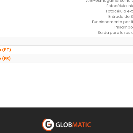
Anti-esmagamento na a
Fotocélula int
Fotocélula ext
Entrada de 
Funcionamento por f
Pirilampo
Saida para luzes 
-
 (PT)
 (FR)