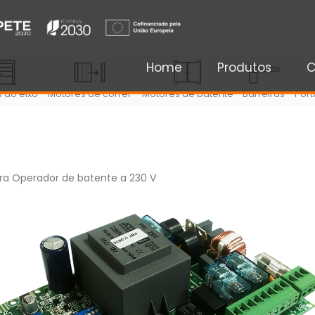
Home
Produtos
C
 ao eixo
Motores de correr
Motores de batente
Barreiras
Port
ra Operador de batente a 230 V